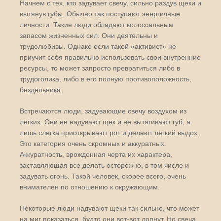
Начнем с тех, кто задувает свечу, сильно раздув щеки и
вытянув губы. Обычно так поступают энергичные
личности. Такие люди обладают колоссальным
запасом жизненных сил. Они деятельны и
трудолюбивы. Однако если такой «активист» не
приучит себя правильно использовать свои внутренние
ресурсы, то может запросто превратиться либо в
трудоголика, либо в его полную противоположность,
бездельника.
Встречаются люди, задувающие свечу воздухом из
легких. Они не надувают щек и не вытягивают губ, а
лишь слегка приоткрывают рот и делают легкий выдох.
Это категория очень скромных и аккуратных.
Аккуратность, врожденная черта их характера,
заставляющая все делать осторожно, в том числе и
задувать огонь. Такой человек, скорее всего, очень
внимателен по отношению к окружающим.
Некоторые люди надувают щеки так сильно, что может
на миг показаться, будто они вот-вот лопнут. Но свеча