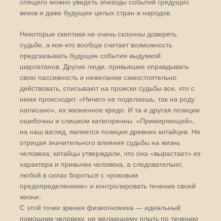
спящего можно увидеть эпизоды событий грядущих
веков и даже будущее целых стран и народов.
Некоторые скептики не очень склонны доверять
судьбе, а кое-кто вообще считает возможность
предсказывать будущие события выдумкой
шарлатанов. Другие люди, привыкшие оправдывать
свою пассивность и нежелание самостоятельно
действовать, списывают на происки судьбы все, что с
ними происходит. «Ничего не поделаешь, так на роду
написано», их жизненное кредо. И та и другая позиции
ошибочны и слишком категоричны. «Примиряющей»,
на наш взгляд, является позиция древних китайцев. Не
отрицая значительного влияния судьбы на жизнь
человека, китайцы утверждали, что она «вырастает» из
характера и привычек человека, а следовательно,
любой в силах бороться с «роковым
предопределением» и контролировать течение своей
жизни.
С этой точки зрения физиогномика — идеальный
помощник человеку, не желающему плыть по течению