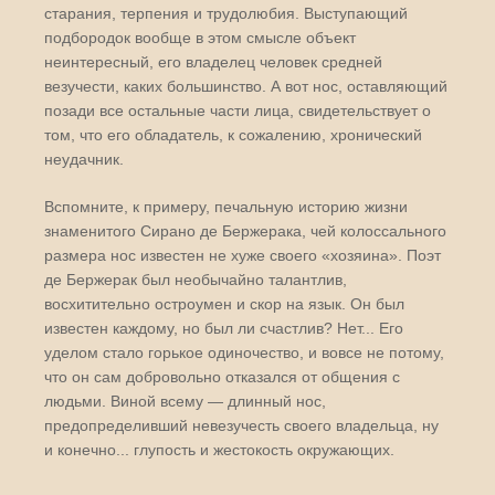
старания, терпения и трудолюбия. Выступающий
подбородок вообще в этом смысле объект
неинтересный, его владелец человек средней
везучести, каких большинство. А вот нос, оставляющий
позади все остальные части лица, свидетельствует о
том, что его обладатель, к сожалению, хронический
неудачник.
Вспомните, к примеру, печальную историю жизни
знаменитого Сирано де Бержерака, чей колоссального
размера нос известен не хуже своего «хозяина». Поэт
де Бержерак был необычайно талантлив,
восхитительно остроумен и скор на язык. Он был
известен каждому, но был ли счастлив? Нет... Его
уделом стало горькое одиночество, и вовсе не потому,
что он сам добровольно отказался от общения с
людьми. Виной всему — длинный нос,
предопределивший невезучесть своего владельца, ну
и конечно... глупость и жестокость окружающих.