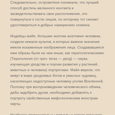
Следовательно, островитяне понимали, что лучший
способ достичь желанного контакта и
засвидетельствовать свое расположение, это
повернуться к гостю лицом, по которому тот сможет
удостовериться в добрых намерениях хозяина.
Индейцы майя, большие знатоки анатомии человека,
создали немало культов, в которых важное значение
имели искаженные изображения лица. Создававшиеся
ими образы были не чем иным, как тератологическими
(Тератология (от греч. teras — урод) — наука,
изучающая уродства и пороки развития у растений,
животных и человека) портретами. Майя верили, что
живут в мире уродливых богов и ужасных чудовищ,
населяющих недоступные человеку уголки Вселенной.
Поэтому при воспроизведении человеческого облика,
дабы задобрить духов, необходимо добавлять к
портрету свойственные мифологическим монстрам
черты.
Наиболее примечательны ритуалы с использованием