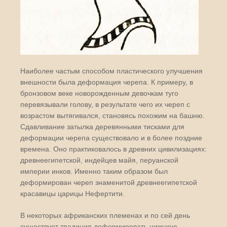
Наиболее частым способом пластического улучшения
внешности была деформация черепа. К примеру, в
бронзовом веке новорожденным девочкам туго
перевязывали голову, в результате чего их череп с
возрастом вытягивался, становясь похожим на башню.
Сдавливание затылка деревянными тисками для
деформации черепа существовало и в более поздние
времена. Оно практиковалось в древних цивилизациях:
древнеегипетской, индейцев майя, перуанской
империи инков. Именно таким образом был
деформирован череп знаменитой древнеегипетской
красавицы царицы Нефертити.
В некоторых африканских племенах и по сей день
существует традиция деформировать нижнюю