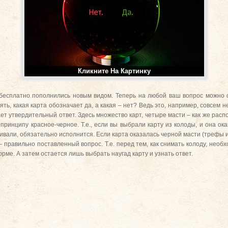
Кликните На Картинку
 бесплатно пополнились новым видом. Теперь на любой ваш вопрос можно 
ять, какая карта обозначает да, а какая – нет? Ведь это, например, совсем не
ает утвердительный ответ. Здесь множество карт, четыре масти – как же расп
принципу красное-черное. Т.е., если вы выбрали карту из колоды, и она ок
шивали, обязательно исполнится. Если карта оказалась черной масти (трефы 
– правильно поставленный вопрос. Т.е. перед тем, как снимать колоду, необ
ме. А затем остается лишь выбрать наугад карту и узнать ответ.