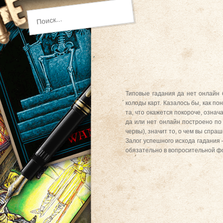
Типовые гадания да нет онлайн
колоды карт. Казалось бы, как пон
та, что окажется покороче, означ
да или нет онлайн построено по 
червы), значит то, о чем вы спра
Залог успешного исхода гадания 
обязательно в вопросительной фор