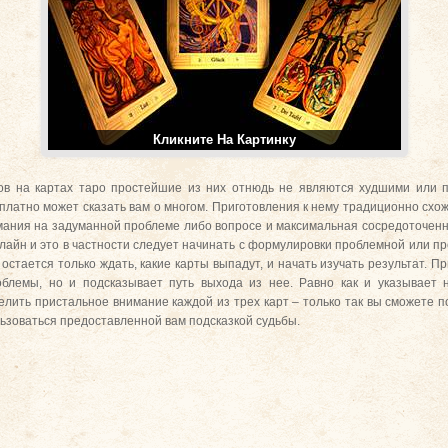
Кликните На Картинку
ов на картах таро простейшие из них отнюдь не являются худшими или пу
платно может сказать вам о многом. Приготовления к нему традиционно схожи
ания на задуманной проблеме либо вопросе и максимальная сосредоточеннос
лайн и это в частности следует начинать с формулировки проблемной или п
остается только ждать, какие карты выпадут, и начать изучать результат. П
облемы, но и подсказывает путь выхода из нее. Равно как и указывает 
лить пристальное внимание каждой из трех карт – только так вы сможете по
ьзоваться предоставленной вам подсказкой судьбы.