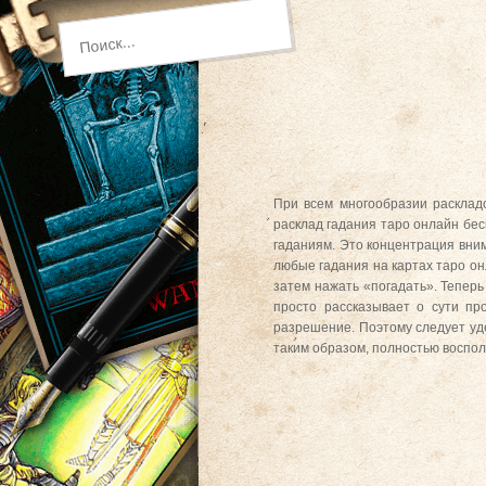
При всем многообразии расклад
расклад гадания таро онлайн бес
гаданиям. Это концентрация вним
любые гадания на картах таро он
затем нажать «погадать». Теперь 
просто рассказывает о сути пр
разрешение. Поэтому следует уде
таким образом, полностью воспол