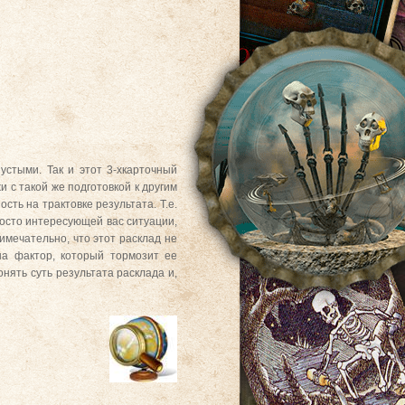
стыми. Так и этот 3-хкарточный
 с такой же подготовкой к другим
ть на трактовке результата. Т.е.
росто интересующей вас ситуации,
римечательно, что этот расклад не
на фактор, который тормозит ее
нять суть результата расклада и,