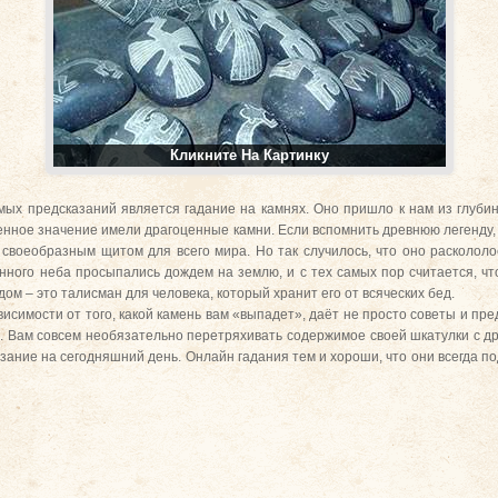
Кликните На Картинку
ых предсказаний является гадание на камнях. Оно пришло к нам из глубин
бенное значение имели драгоценные камни. Если вспомнить древнюю легенду
 своеобразным щитом для всего мира. Но так случилось, что оно раскололо
нного неба просыпались дождем на землю, и с тех самых пор считается, ч
 – это талисман для человека, который хранит его от всяческих бед.
исимости от того, какой камень вам «выпадет», даёт не просто советы и пре
 Вам совсем необязательно перетряхивать содержимое своей шкатулки с д
зание на сегодняшний день. Онлайн гадания тем и хороши, что они всегда по