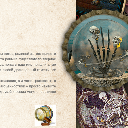
ы веков, родиной же его принято
, то раньше существовало твёрдое
сь, когда в наш мир пришли злые
то любой драгоценный камень, всё
дсказания, а и может рассказать о
рагоценностями – просто нажмите
д рукой и всегда могут оперативно