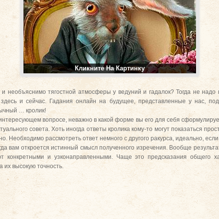
Кликните На Картинку
 и необъяснимо тягостной атмосферы у ведуний и гадалок? Тогда не надо 
здесь и сейчас. Гадания онлайн на будущее, представленные у нас, под
ычный … кролик!
интересующем вопросе, неважно в какой форме вы его для себя сформулирует
ктуального совета. Хоть иногда ответы кролика кому-то могут показаться пр
но. Необходимо рассмотреть ответ немного с другого ракурса, идеально, есл
огда вам откроется истинный смысл полученного изречения. Вообще результ
ют конкретными и узконаправленными. Чаще это предсказания общего ха
а их высокую точность.