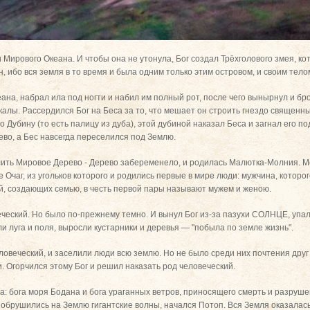
 Мирового Океана. И чтобы она не утонула, Бог создал Трёхголового змея, к
ян, ибо вся земля в то время и была одним только этим островом, и своим те
ана, набрал ила под ногти и набил им полный рот, после чего вынырнул и бр
калы. Рассердился Бог на Беса за то, что мешает он строить гнездо священн
 Дубину (то есть палицу из дуба), этой дубиной наказал Беса и загнал его по
во, а Бес навсегда переселился под Землю.
лить Мировое Дерево - Дерево забеременело, и родилась Малютка-Молния. М
 Очаг, из угольков которого и родились первые в мире люди: мужчина, котор
, создающих семью, в честь первой пары называют мужем и женою.
еческий. Но было по-прежнему темно. И вынул Бог из-за пазухи СОЛНЦЕ, упал
и луга и поля, выросли кустарники и деревья — "побыла по земле жизнь".
веческий, и заселили люди всю землю. Но не было среди них почтения друг к
. Огорчился этому Бог и решил наказать род человеческий.
а: бога моря Бодана и бога ураганных ветров, приносящего смерть и разруш
и обрушились на Землю гигантские волны, начался Потоп. Вся Земля оказалас