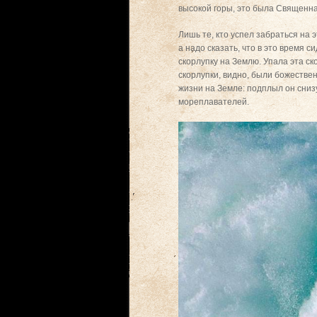
высокой горы, это была Священн
Лишь те, кто успел забраться на 
а надо сказать, что в это время с
скорлупку на Землю. Упала эта ско
скорлупки, видно, были божестве
жизни на Земле: подплыл он снизу
мореплавателей.