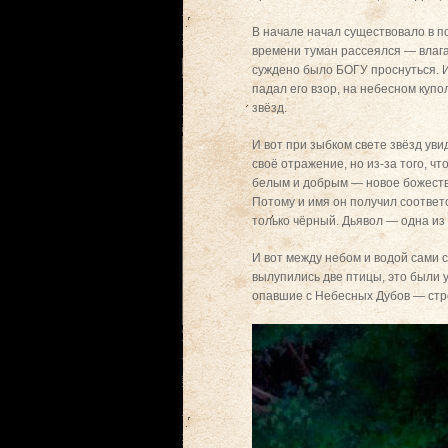
В начале начал существовало в п
времени туман рассеялся — влага
суждено было БОГУ проснуться. И 
падал его взор, на небесном куп
звёзд.
И вот при зыбком свете звёзд уви
своё отражение, но из-за того, 
белым и добрым — новое божество
Потому и имя он получил соотве
только чёрный. Дьявол — одна из
И вот между небом и водой сами
вылупились две птицы, это были у
опавшие с Небесных Дубов — стр