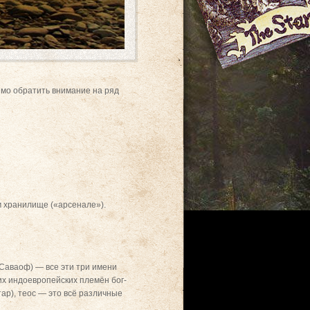
имо обратить внимание на ряд
м хранилище («арсенале»).
 Саваоф) — все эти три имени
их индоевропейских племён бог-
ар), теос — это всё различные