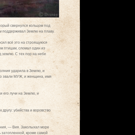
оторый свернулся кольцом под
лом поддерживал Землю на плаву.
осил всё это на строящуюся
ым птицам, сломал один из
д землю. С тех пор на небе
олния ударила в Землю, и
ого звали МУЖ, и женщина, имя
и его лучи на Землю, и
 другу: убийства и воровство
ения, — Вия. Заколыхал море
ь затопленной, кроме самой