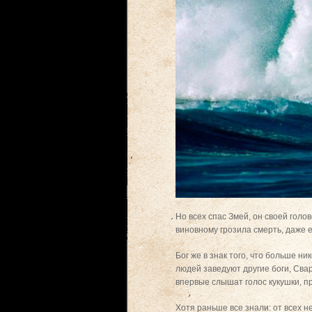
Но всех спас Змей, он своей голо
виновному грозила смерть, даже 
Бог же в знак того, что больше н
людей заведуют другие боги, Свар
впервые слышат голос кукушки, п
Хотя раньше все знали: от всех 