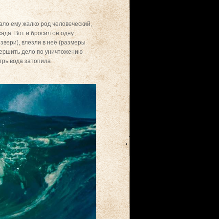
тало ему жалко род человеческий,
сада. Вот и бросил он одну
и звери), влезли в неё (размеры
овершить дело по уничтожению
утрь вода затопила