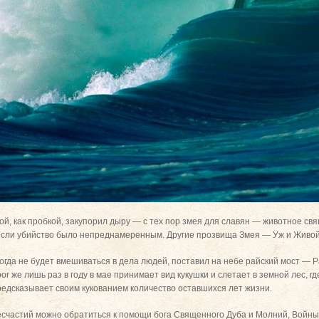
вой, как пробкой, закупорил дыру — с тех пор змея для славян — животное св
если убийство было непреднамеренным. Другие прозвища Змея — Уж и Живой 
икогда не будет вмешиваться в дела людей, поставил на небе райский мост — Р
ог же лишь раз в году в мае принимает вид кукушки и слетает в земной лес, гд
редсказывает своим кукованием количество оставшихся лет жизни.
несчастий можно обратиться к помощи бога Священного Дуба и Молний, Войн