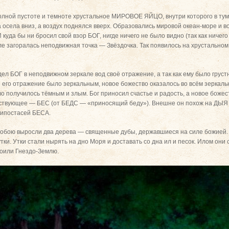
олной пустоте и темноте хрустальное МИРОВОЕ ЯЙЦО, внутри которого в тум
 осела вниз, а воздух поднялся вверх. Образовались мировой океан-море и в
куда бы ни бросил свой взор БОГ, нигде ничего не было видно (так как ничего 
оле загоралась неподвижная точка — Звёздочка. Так появилось на хрустально
дел БОГ в неподвижном зеркале вод своё отражение, а так как ему было грус
что его отражение было зеркальным, новое божество оказалось во всём зерка
 получилось тёмным и злым. Бог приносил счастье и радость, а новое божест
тствующее — БЕС (от БЕДС — «приносящий беду»). Внешне он похож на ДЫЯ —
 ипостасей БЕСА.
 собою выросли два дерева — священные дубы, державшиеся на силе божией
тки. Утки стали нырять на дно Моря и доставать со дна ил и песок. Илом они 
оили Гнездо-Землю.