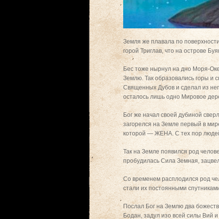
Земля же плавала по поверхности
горой Триглав, что на острове Бу
Бес тоже нырнул на дно Моря-Оке
Землю. Так образовались горы и с
Священных Дубов и сделал из него
осталось лишь одно Мировое дере
Бог же начал своей дубиной свер
загорелся на Земле первый в мире
которой — ЖЕНА. С тех пор людей
Так на Земле появился род челов
пробудилась Сила Земная, зацвел
Со временем расплодился род чело
стали их постоянными спутниками
Послал Бог на Землю два божеств
Бодан, задул изо всей силы Вий 