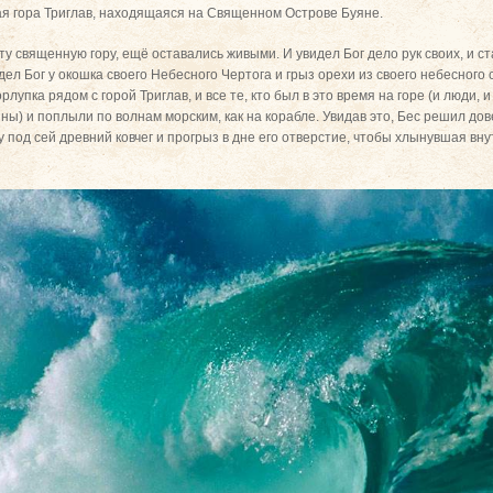
ая гора Триглав, находящаяся на Священном Острове Буяне.
эту священную гору, ещё оставались живыми. И увидел Бог дело рук своих, и с
идел Бог у окошка своего Небесного Чертога и грыз орехи из своего небесного 
рлупка рядом с горой Триглав, и все те, кто был в это время на горе (и люди, 
нны) и поплыли по волнам морским, как на корабле. Увидав это, Бес решил д
 под сей древний ковчег и прогрыз в дне его отверстие, чтобы хлынувшая вн