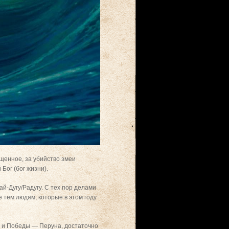
ященное, за убийство змеи
Бог (бог жизни).
ай-Дугу/Радугу. С тех пор делами
е тем людям, которые в этом году
ы и Победы — Перуна, достаточно