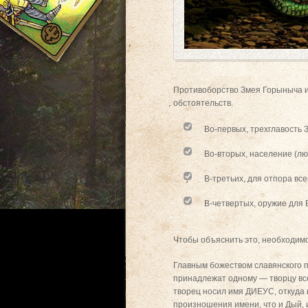
Противоборство Змея Горыныча и 
обстоятельств.
Во-первых, трехглавость 
Во-вторых, население (лю
В-третьих, для отпора вс
В-четвертых, оружие для 
Чтобы объяснить это, необходимо
Главным божеством славянского п
принадлежат одному — творцу все
творец носил имя ДИЕУС, откуда 
произношения имени, что и Дый, 