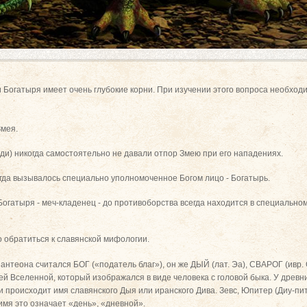
Богатыря имеет очень глубокие корни. При изучении этого вопроса необход
Змея.
ди) никогда самостоятельно не давали отпор Змею при его нападениях.
егда вызывалось специально уполномоченное Богом лицо - Богатырь.
Богатыря - меч-кладенец - до противоборства всегда находится в специально
 обратиться к славянской мифологии.
антеона считался БОГ («податель благ»), он же ДЫЙ (лат. Эа), СВАРОГ (ивр.
й Вселенной, который изображался в виде человека с головой быка. У древн
и происходит имя славянского Дыя или иранского Дива. Зевс, Юпитер (Диу-пит
имя это означает «день», «дневной».