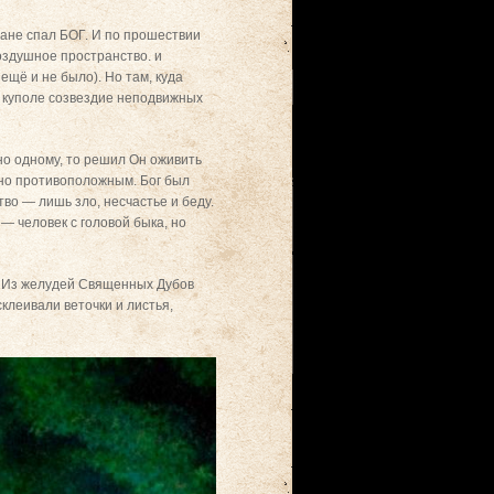
ане спал БОГ. И по прошествии
оздушное пространство. и
ещё и не было). Но там, куда
м куполе созвездие неподвижных
тно одному, то решил Он оживить
льно противоположным. Бог был
во — лишь зло, несчастье и беду.
 человек с головой быка, но
. Из желудей Священных Дубов
склеивали веточки и листья,