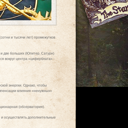
(сотни и тысячи лет) промежутков
 и две больших (Юпитер, Сатурн)
ся вокруг центра «циферблата» -
ской энергии. Однако, чтобы
омпенсации влияния «ненужных»
ционарная (обсерватория).
ы и осуществлять дополнительные