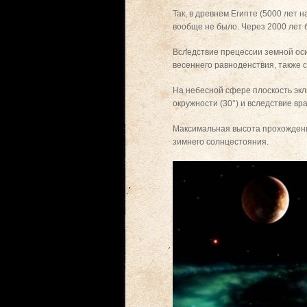
Так, в древнем Египте (5000 лет 
вообще не было. Через 2000 лет 
Вследствие прецессии земной оси
весеннего равноденствия, также с
На небесной сфере плоскость экл
окружности (30°) и вследствие в
Максимальная высота прохождения
зимнего солнцестояния.