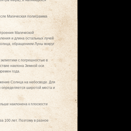
мысле Магическая полиграмма
строения Магической
вления и длина остальных лучей
Солнца, обращением Луны вокруг
 эклиптики с погрешностью в
дствие наклона Земной оси
времен года.
жение Солнца на небосводе. Для
и определяется широтой места и
льше наклонена к плоскости
за 100 лет. Поэтому в разное