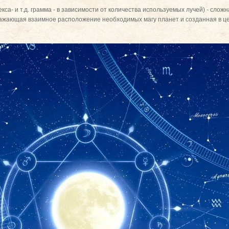
екса- и т.д. грамма - в зависимости от количества используемых лучей) - сло
ражающая взаимное расположение необходимых магу планет и созданная в це