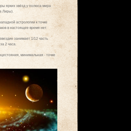
эры ярких звёзд у полюса мира
а Лиры).
ападной астрологии к точке
аков в настоящее время нет.
звездие занимает 1/12 часть
а 2 часа.
нцестояния, минимальная - точке