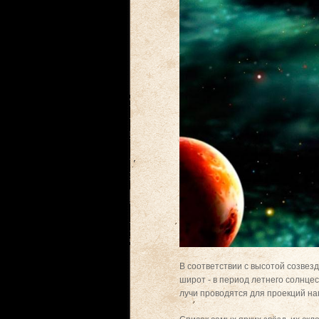
В соответствии с высотой созвез
широт - в период летнего солнцес
лучи проводятся для проекций н