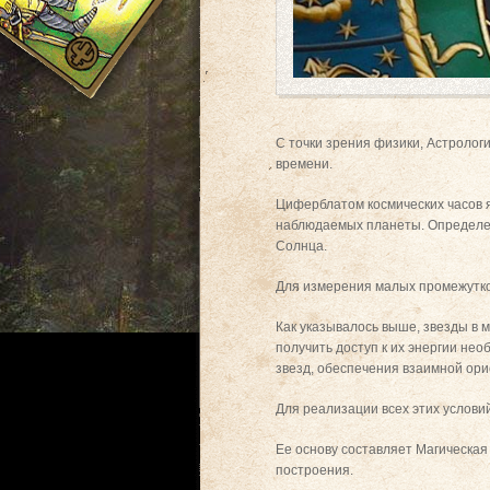
С точки зрения физики, Астролог
времени.
Циферблатом космических часов я
наблюдаемых планеты. Определенн
Солнца.
Для измерения малых промежутков
Как указывалось выше, звезды в 
получить доступ к их энергии не
звезд, обеспечения взаимной орие
Для реализации всех этих услови
Ее основу составляет Магическа
построения.