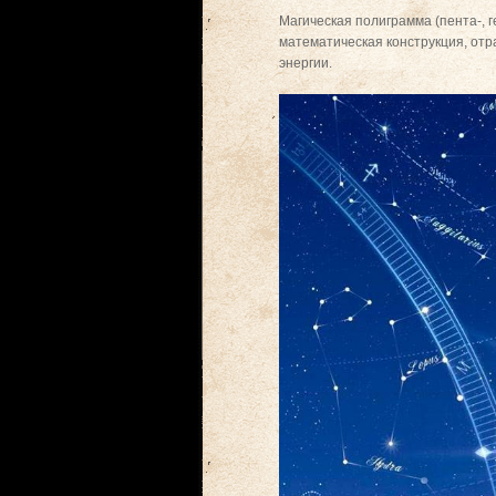
Магическая полиграмма (пента-, г
математическая конструкция, от
энергии.