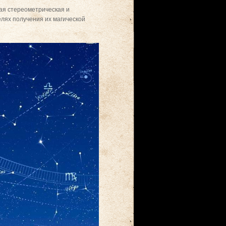
жная стереометрическая и
лях получения их магической