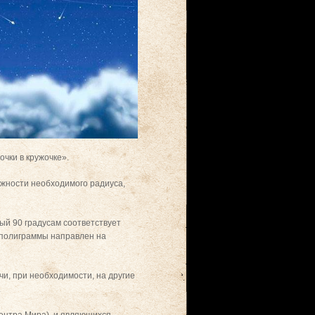
чки в кружочке».
ужности необходимого радиуса,
ный 90 градусам соответствует
ч полиграммы направлен на
и, при необходимости, на другие
.
Центра Мира), и являющихся