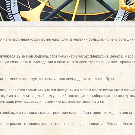
ия - это огромные космические часы для измерения больших и очень больших 
вляются 12 знаков Зодиака, стрелками - три малых (Меркурий, Венера, Марс)
ую сложность в наблюдения вносит то, что «ось стрелок» - Земля - вращает
 времени используется космическая «секундная стрелка» - Луна.
магии являются самым мощным и доступным в любом месте источником магиче
обходимо выполнить целый ряд условий, касающихся выбора нужных звезд, к
нтации нужных звезд и приемника магической энергии и т.п.
й необходима специальная астрономическая лаборатория - походная или ста
я полиграмма - координатная сетка, позволяющая наносить небесные объект