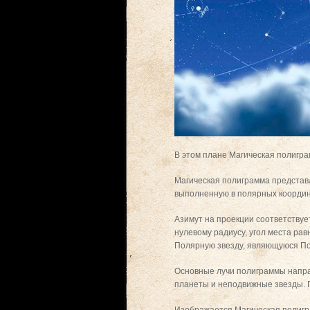
В этом плане Магическая полигра
Магическая полиграмма представ
выполненную в полярных координа
Азимут на проекции соответствует
нулевому радиусу, угол места ра
Полярную звезду, являющуюся П
Основные лучи полиграммы направ
планеты и неподвижные звезды. 
Изображается Магическая полигра