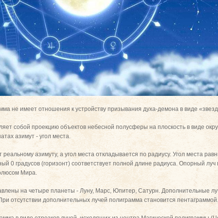
мма не имеет отношения к устройству призывания духа-демона в виде «звездо
ляет собой проекцию объектов небесной полусферы на плоскость в виде окр
тах азимут - угол места.
 реальному азимуту, а угол места откладывается по радиусу. Угол места рав
вный 0 градусов (горизонт) соответствует полной длине радиуса. Опорный лу
олюсом Мира.
лены на четыре планеты - Луну, Марс, Юпитер, Сатурн. Дополнительные луч
При отсутствии дополнительных лучей полиграмма становится пентаграммой
мма в виде отрезков лучей, исходящих из центра Магической полиграммы (