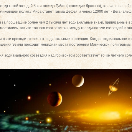
назад) такой звездой была звезда Тубан (созвездие Дракона), в начале нашей 
ближайшей полюсу Мира станет гамма Цефея, а через 12000 лет - Вега (альф
 за прошедшие более чем 2 тысячи лет зодиакальные знаки, привязанные в з
местились, так что точного соответствия между координатами созвездий и зн
иптики проходит через т.н. зодиакальные созвездия. Каждое зодиакальное со
ращения Земли проходит меридиан места построения Магической полиграммы з
 зодиакального созвездия над горизонтом соответствует точке летнего сол