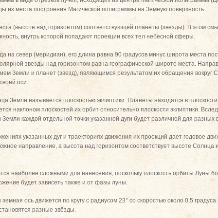
ды из места построения Магической полиграммы на Земную поверхность.
места (высоте над горизонтом) соответствующей планеты (звезды). В этом с
ужность, внутрь которой попадают проекции всех тел небесной сферы.
гда на север (меридиан), его длина равна 90 градусов минус широта места по
олярной звезды над горизонтом равна географической широте места. Напра
ем Земли и планет (звезд), являющимся результатом их обращения вокруг 
своей оси.
ца Земли называется плоскостью эклиптики. Планеты находятся в плоскости
яется наклоном плоскостей их орбит относительно плоскости эклиптики. Всле
Земли каждой отдельной точки указанной дуги будет различной для разных 
ениях указанных дуг и траекториях движения их проекций дает годовое дви
южное направление, а высота над горизонтом соответствует высоте Солнца 
тся наиболее сложными для нанесения, поскольку плоскость орбиты Луны бо
оложение будет зависеть также и от фазы луны.
земная ось движется по кругу с радиусом 23° со скоростью около 0,5 градуса 
становятся разные звёзды.