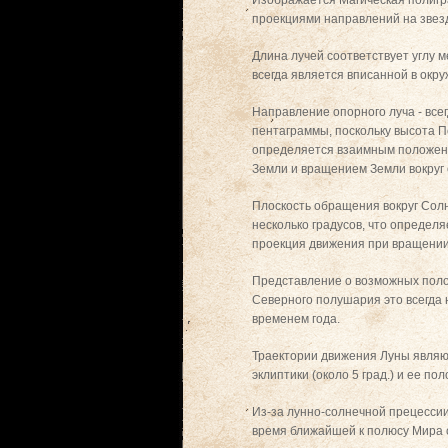
проекциями направлений на звез
Длина лучей соответствует углу 
всегда является вписанной в окр
Направление опорного луча - все
пентаграммы, поскольку высота П
определяется взаимным положени
Земли и вращением Земли вокруг 
Плоскость обращения вокруг Солн
несколько градусов, что определ
проекция движения при вращении 
Представление о возможных полож
Северного полушария это всегда 
временем года.
Траектории движения Луны являю
эклиптики (около 5 град.) и ее п
Из-за лунно-солнечной прецессии 
время ближайшей к полюсу Мира 