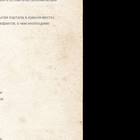
ия и готовить астрономические
тия портала в нужном месте).
тефактов, о чем необходимо
ли
ик
ье