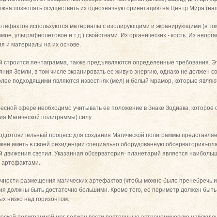
лжна позволять осуществить их однозначную ориентацию на Центр Мира (нап
ртефактов используются материалы с изолирующими и экранирующими (в том
имое, ультрафиолетовое и т.д.) свойствами. Из органических - кость. Из неорг
ия и материалы на их основе.
ой строится пентаграмма, также предъявляются определенные требования. 
яния Земли, в том числе экранировать ее живую энергию, однако не должен 
более подходящими являются известняк (мел) и белый мрамор, которые явля
есной сфере необходимо учитывать ее положение в Знаке Зодиака, которое
ия Магической полиграммы) силу.
 подготовительный процесс для создания Магической полиграммы представля
жен иметь в своей резиденции специально оборудованную обсерваторию-пла
й движения светил. Указанная обсерватория- планетарий является наибольш
и артефактами.
чности размещения магических артефактов (чтобы можно было пренебречь 
я должны быть достаточно большими. Кроме того, ее периметр должен быт
х низко над горизонтом.