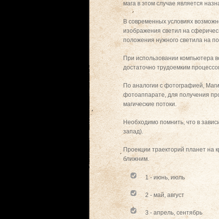
мага в этом случае является на
В современных условиях возможн
изображения светил на сферическ
положения нужного светила на по
При использовании компьютера в
достаточно трудоемким процессо
По аналогии с фотографией, Маг
фотоаппарате, для получения пр
магические потоки.
Необходимо помнить, что в зависи
запад).
Проекции траекторий планет на к
ближним.
1 - июнь, июль
2 - май, август
3 - апрель, сентябрь