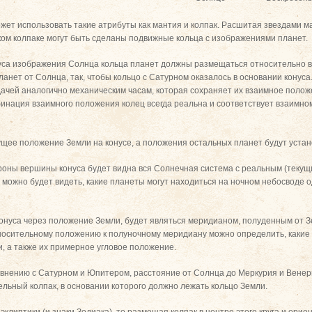
ет использовать такие атрибуты как мантия и колпак. Расшитая звездами м
ском колпаке могут быть сделаны подвижные кольца с изображениями планет.
са изображения Солнца кольца планет должны размещаться относительно 
нет от Солнца, так, чтобы кольцо с Сатурном оказалось в основании конуса
ачей аналогично механическим часам, которая сохраняет их взаимное полож
бинация взаимного положения колец всегда реальна и соответствует взаимно
кущее положение Земли на конусе, а положения остальных планет будут уста
роны вершины конуса будет видна вся Солнечная система с реальным (теку
у, можно будет видеть, какие планеты могут находиться на ночном небосводе
онуса через положение Земли, будет являться меридианом, полуденным от З
носительному положению к полуночному меридиану можно определить, какие 
, а также их примерное угловое положение.
авнению с Сатурном и Юпитером, расстояние от Солнца до Меркурия и Венер
льный колпак, в основании которого должно лежать кольцо Земли.