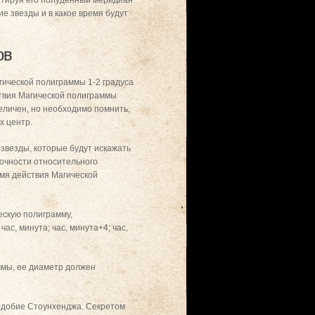
иентируя его полуденный меридиан
е звезды и в какое время будут
ов
ической полиграммы 1-2 градуса
ствия Магической полиграммы
величен, но необходимо помнить,
х центр.
звезды, которые будут искажать
точности относительного
мя действия Магической
ескую полиграмму,
с, минута; час, минута+4; час,
ммы, ее диаметр должен
подобие Стоунхенджа. Секретом