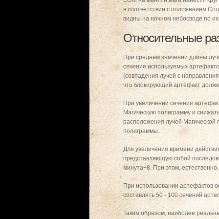
Если на мантии мага нанести круг
в соответствии с положением Солн
видны на ночном небосводе по и
Относительные ра
При среднем значении длины луч
сечение используемых артефактов
(совпадения лучей с направления
что блокирующий артефакт должен
При увеличении сечения артефак
Магическую полиграмму и снижать
расположения лучей Магической 
полиграммы.
Для увеличения времени действи
представляющую собой последоват
минута+8. При этом, естественно
При использовании артефактов о
составлять 50 - 100 сечений арте
Таким образом, наиболее реальн