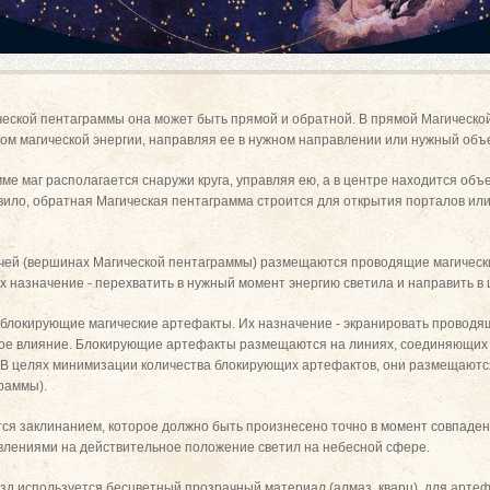
ческой пентаграммы она может быть прямой и обратной. В прямой Магическо
ком магической энергии, направляя ее в нужном направлении или нужный объе
ме маг располагается снаружи круга, управляя ею, а в центре находится объ
вило, обратная Магическая пентаграмма строится для открытия порталов ил
учей (вершинах Магической пентаграммы) размещаются проводящие магически
х назначение - перехватить в нужный момент энергию светила и направить в
блокирующие магические артефакты. Их назначение - экранировать проводящ
мное влияние. Блокирующие артефакты размещаются на линиях, соединяющих
. В целях минимизации количества блокирующих артефактов, они размещаютс
граммы).
ся заклинанием, которое должно быть произнесено точно в момент совпаде
влениями на действительное положение светил на небесной сфере.
зд используется бесцветный прозрачный материал (алмаз, кварц), для арте