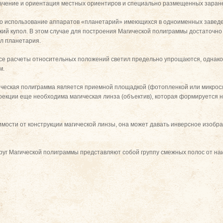
значение и ориентация местных ориентиров и специально размещенных заран
о использование аппаратов «планетарий» имеющихся в одноименных заведе
ий купол. В этом случае для построения Магической полиграммы достаточно
л планетария.
се расчеты относительных положений светил предельно упрощаются, однако
м.
ическая полиграмма является приемной площадкой (фотопленкой или микросх
оекции еще необходима магическая линза (объектив), которая формируется 
мости от конструкции магической линзы, она может давать инверсное изображе
руг Магической полиграммы представляют собой группу смежных полос от на