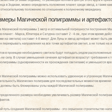
 эклиптики (и знаки Зодиака), то размещая колпак в центре этого круга и ор
ца в Зодиаке, можно определить положение планет среди звезд, а также каки
х относительному положению по отношению к полуночному меридиану.
змеры Магической полиграммы и артефакт
а Магической полиграммы 1 метр и оптимальной погрешности построения Маг
 планет - Марса, Юпитера и Сатурна составит 2 - 4 см., при этом время дей
ми на светила) составит 4-8 минут. Для Луны и звезд артефакт может быть у
 перекрывать направления на все точки артефактов светил, а не только на и
тов в проекцию необходимого светила будут попадать рядом расположенные 
 ее силу. В случае уменьшения сечения артефактов возрастут требования к 
полиграммы (одновременности их прохождения светилами) и уменьшится вре
я Магической полиграммы можно использовать удвоенную и утроенную Магич
ельность Магических полиграмм для последовательных моментов времени: ча
, должны быть блокированы узлы каждой Магической полиграммы.
пределенного размера необходимо увеличивать размер Магической полигра
фактов.
ый путь создания Магической полиграммы - это серьезное строительство на