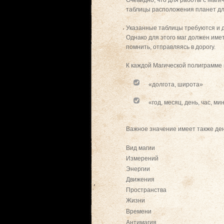
Очевидно, что для работы с Маги
таблицы расположения планет дл
Указанные таблицы требуются и д
Однако для этого маг должен име
помнить, отправляясь в дорогу.
К каждой Магической полиграмме 
«долгота, широта»
«год, месяц, день, час, ми
Важное значение имеет также де
Вид магии
Измерений
Энергии
Движения
Пространства
Жизни
Времени
Антимагия