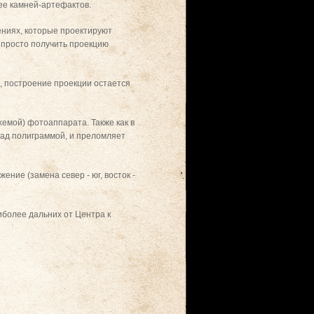
ее камней-артефактов.
ниях, которые проектируют
 просто получить проекцию
, построение проекции остается
емой) фотоаппарата. Также как в
над полиграммой, и преломляет
ние (замена север - юг, восток -
иболее дальних от Центра к