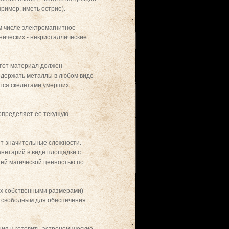
ример, иметь острие).
 числе электромагнитное
анических - некристаллические
Этот материал должен
содержать металлы в любом виде
ются скелетами умерших
 определяет ее текущую
ет значительные сложности.
нетарий в виде площадки с
ей магической ценностью по
их собственными размерами)
ь свободным для обеспечения