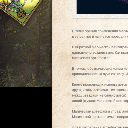
С точки зрения применения Маги
в ее центре и является проводни
В обратной Магической пентаграм
направлено воздействие. Как пра
магических артефактов.
В точках, обозначающих концы л
принадлежностью луча светилу. И
Кроме проводящих используются 
друга, чтобы исключить их взаи
между звездами не блокируются)
линий (в узлах Магической пента
Магические артефакты управляют
Магической пентаграммы с напра
Для изготовления артефактов зве