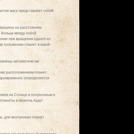
антия мага представляет собой
вершины на расстояниях
. Кольца между собой
ение при вращении одного из
му положению планет в какой-
новлены автоматически.
щим) расположением планет.
 одновременно (определяется
емли на Солнце и полуночным в
планеты в полночь будут
ы, для внутренних планет