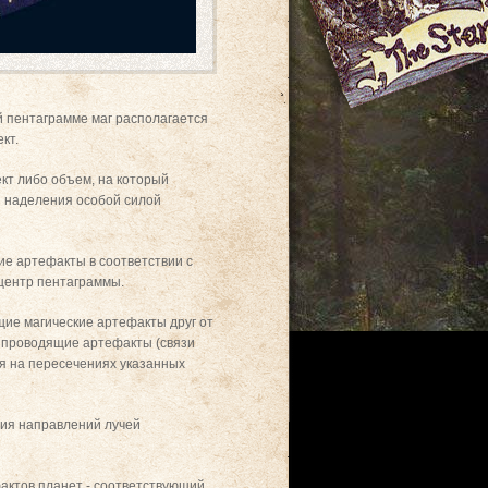
й пентаграмме маг располагается
кт.
ект либо объем, на который
и наделения особой силой
е артефакты в соответствии с
 центр пентаграммы.
ие магические артефакты друг от
 проводящие артефакты (связи
я на пересечениях указанных
ния направлений лучей
фактов планет - соответствующий