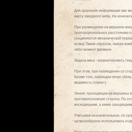
Для хранения информации маг мож
карту звездного неба. На кониче
При размещении на вершине кону
пропорциональных расстоянию пла
соединяются механической перед
колец. Таким образом, любая ком
либо момент времени.
Задача мага - корректировать те
При этом, при наблюдении со сто
Кроме того, наблюдая конус сбок
видимость планет).
Линия, проходящая из вершины к
противоположную сторону. По от
восходящими, а какие заходящими
Учитывая незначительное, по ср
целесообразно использовать отде