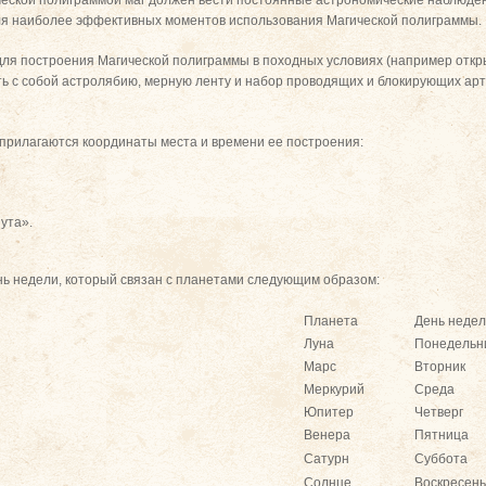
ческой полиграммой маг должен вести постоянные астрономические наблюден
я наиболее эффективных моментов использования Магической полиграммы.
ля построения Магической полиграммы в походных условиях (например откры
ть с собой астролябию, мерную ленту и набор проводящих и блокирующих ар
прилагаются координаты места и времени ее построения:
нута».
нь недели, который связан с планетами следующим образом:
Планета
День неде
Луна
Понедельн
Марс
Вторник
Меркурий
Среда
Юпитер
Четверг
Венера
Пятница
Сатурн
Суббота
Солнце
Воскресен