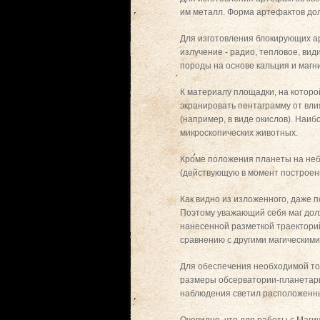
им металл. Форма артефактов до
Для изготовления блокирующих а
излучение - радио, тепловое, вид
породы на основе кальция и магн
К материалу площадки, на котор
экранировать пентаграмму от вли
(например, в виде окислов). Наи
микроскопических животных.
Кроме положения планеты на неб
(действующую в момент построен
Как видно из изложенного, даже
Поэтому уважающий себя маг дол
нанесенной разметкой траектори
сравнению с другими магическим
Для обеспечения необходимой то
размеры обсерватории-планетари
наблюдения светил расположенны