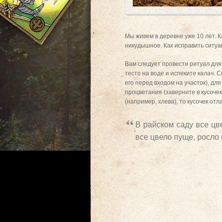
Мы живем в деревне уже 10 лет. К
никудышное. Как исправить ситу
Вам следует провести ритуал для
тесто на воде и испеките калач. 
его перед входом на участок), для
процветания (заверните в кусочек
(например, хлева), то кусочек от
В райском саду все цве
все цвело пуще, росло