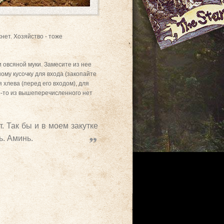
нет. Хозяйство - тоже
 овсяной муки. Замесите из нее
ому кусочку для входа (закопайте
я хлева (перед его входом), для
го-то из вышеперечисленного нет
. Так бы и в моем закутке
ь. Аминь.