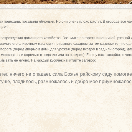
ак приехали, посадили яблоньки. Но они очень плохо растут. В огороде все чах
ацию?
 возрождения домашнего хозяйства. Возьмите по горсти пшеничной, ржаной и
Смажьте его сливочным маслом и присыпьте сахаром, затем разломите - по одн
 порога (перед дверью в дом), для урожая (перед входом в сад или огород), дл
 мешковины и спрячьте в подвале или на чердаке). Если у вас в хозяйстве че
ламывать не нужно. На каждый кусочек начитайте заговор:
тет, ничего не опадает, сила Божья райскому саду помогает
 гуще, плодилось, размножалось и добро мое приумножалос