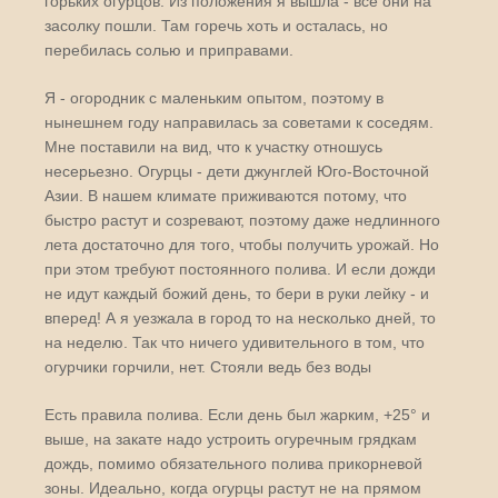
горьких огурцов. Из положения я вышла - все они на
засолку пошли. Там горечь хоть и осталась, но
перебилась солью и приправами.
Я - огородник с маленьким опытом, поэтому в
нынешнем году направилась за советами к соседям.
Мне поставили на вид, что к участку отношусь
несерьезно. Огурцы - дети джунглей Юго-Восточной
Азии. В нашем климате приживаются потому, что
быстро растут и созревают, поэтому даже недлинного
лета достаточно для того, чтобы получить урожай. Но
при этом требуют постоянного полива. И если дожди
не идут каждый божий день, то бери в руки лейку - и
вперед! А я уезжала в город то на несколько дней, то
на неделю. Так что ничего удивительного в том, что
огурчики горчили, нет. Стояли ведь без воды
Есть правила полива. Если день был жарким, +25° и
выше, на закате надо устроить огуречным грядкам
дождь, помимо обязательного полива прикорневой
зоны. Идеально, когда огурцы растут не на прямом