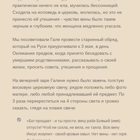
практически ничего не ела, мучилась бессонницей.
Сходила на исповедь в церковь, молилась, но это не
принесло ей утешения - чувство вины было таким
черным и глубоким, что женщина медленно угасала.
Мы посоветовали Гале провести старинный обряд,
который на Руси приурочивали к 3 мая, в день
Окликания предков, когда принято беседовать с
умершими родственниками, рассказывать о своей
жизни, просить совета, утешения и прощения.
На вечерней заре Галине нужно было зажечь толстую
восковую церковную свечу, рядом положить либо фото
матери, либо любой принадлежавший ей предмет. По
3 раза перекреститься на 4 стороны света и громко
сказать, глядя на пламя свечи:
«Бог прощает - и ты прости, вину рабе Божьей (имя)
отпусти! Чтоб не сохла, не вяла, не таяла. Всю вину
Иисус искупил - своей кровью омыл. Нет вины - нет горя.